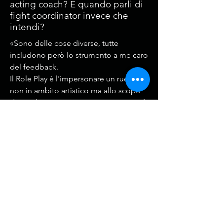
acting coach? E quando parli di
fight coordinator invece che
intendi?
«Sono delle cose diverse, tutte
includono però lo strumento a me caro
del feedback.
Il Role Play è l'impersonare un ruolo
non in ambito artistico ma allo scopo
di simulare una situazione per motivi di
formazione del personale delle
aziende, come ad esempio addetti alle
vendite. Qui l'intuizione ed il sapere
dare il feedback sono fondamentali.
Nel caso dell'acting coach, io osservo
un attore in scena e poi gli do il mio
feedback, o posso intervenire anche
durante l'azione per correggere e
rendere specifico e più potente il suo
lavoro. Questo può riguardare tutto,